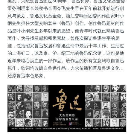
据悉，为纪念鲁迅逝世80周年，鲁迅长孙、鲁迅文化基金会
常务副理事长兼秘书长周令飞先生早在五年前就开始进行创
意与策划，鲁迅文化基金会、浙江交响乐团委约作曲家叶小
纲先生担任大型交响套曲《鲁迅》创作。创作鲁迅题材的作
品是叶小纲先生多年以来的愿望，他青年时代就已熟读鲁迅
著作，为寻找灵感和积累素材，曾多次探访鲁迅生平的足
迹，包括绍兴鲁迅故居和鲁迅生命中最后十年工作、生活过
的上海虹口，以及京、沪、绍三地的鲁迅纪念馆，这也是他
近年来呕心沥血的一部作品。该作品的所有立意均取自鲁迅
原作，歌词均改编自鲁迅作品，力求传播和普及鲁迅文化，
还原鲁迅本色形象。