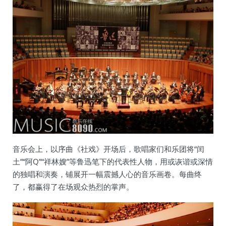
音乐会上，以序曲《社戏》开场后，歌唱家们和乐团将“闰
土”“阿Q”“祥林嫂”等鲁迅笔下的代表性人物，用或诙谐或深情
的独唱和演奏，铺展开一幅震撼人心的音乐画卷。每曲终
了，都赢得了在场观众热烈的掌声。