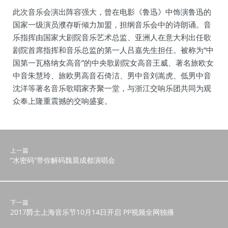
此次音乐会演出阵容强大，曾在电影《鲁迅》中饰演鲁迅的
国家一级演员濮存昕倾力加盟，担纲音乐会中的诗朗诵。音
乐指挥由国家大剧院音乐艺术总监、亚洲人在意大利出任歌
剧院首席指挥和音乐总监的第一人吕嘉先生担任。被称为“中
国第一瓦格纳女高音”的中央歌剧院女高音王威、著名旅欧女
中音朱慧玲、旅欧男高音石倚洁、男中音刘嵩虎、低男中音
沈洋等著名音乐歌唱家齐聚一堂，与浙江交响乐团共同为观
众奉上隆重震撼的交响盛宴。
上一篇
“水密码”带你解码魏晨成都演唱会
下一篇
2017爵士上海音乐节10月14日开启 PP视频全网独播