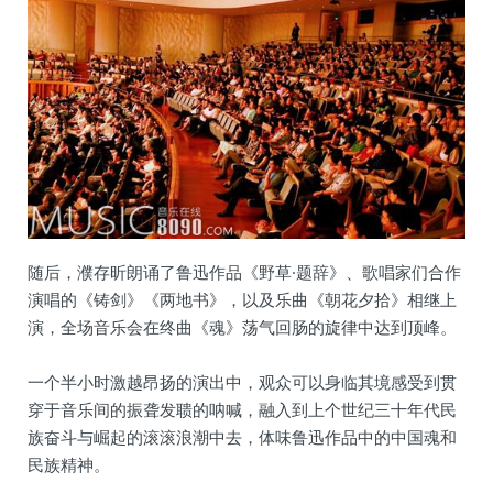
随后，濮存昕朗诵了鲁迅作品《野草·题辞》、歌唱家们合作
演唱的《铸剑》《两地书》，以及乐曲《朝花夕拾》相继上
演，全场音乐会在终曲《魂》荡气回肠的旋律中达到顶峰。
一个半小时激越昂扬的演出中，观众可以身临其境感受到贯
穿于音乐间的振聋发聩的呐喊，融入到上个世纪三十年代民
族奋斗与崛起的滚滚浪潮中去，体味鲁迅作品中的中国魂和
民族精神。