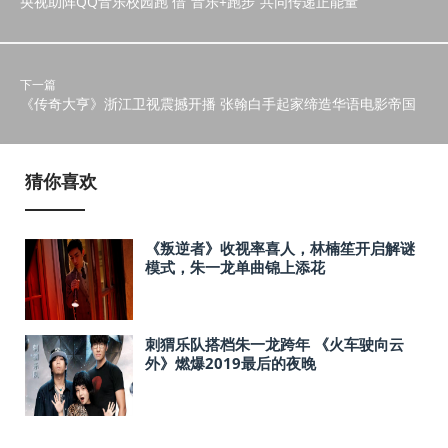
央视助阵QQ音乐校园跑 借“音乐+跑步”共同传递正能量
下一篇
《传奇大亨》浙江卫视震撼开播 张翰白手起家缔造华语电影帝国
猜你喜欢
《叛逆者》收视率喜人，林楠笙开启解谜
模式，朱一龙单曲锦上添花
刺猬乐队搭档朱一龙跨年 《火车驶向云
外》燃爆2019最后的夜晚