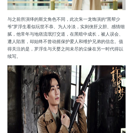
与之前所演绎的斯文角色不同，此次朱一龙饰演的“黑帮少
爷”罗浮生看似玩世不恭、为人冷淡，实则侠肝义胆、感情细
腻，他常年与地痞流氓打交道，在黑暗中成长，被人误会、
遭人陷害，却始终不曾动摇保护爱人和维护兄弟的信念。值
得关注的是，罗浮生与天婴之间未尽的尘缘在另一时代得以
续写。