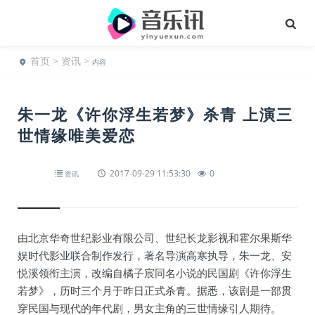
首页
>
资讯
>
内容
朱一龙《许你浮生若梦》杀青 上演三
世情缘唯美爱恋
2017-09-29 11:53:30
0
资讯
由北京华奇世纪影业有限公司、世纪长龙影视和霍尔果斯华
娱时代影业联合制作发行，著名导演高寒执导，朱一龙、安
悦溪领衔主演，改编自橘子宸同名小说的民国剧《许你浮生
若梦》，历时三个月于昨日正式杀青。据悉，该剧是一部贯
穿民国与现代的年代剧，男女主角的三世情缘引人期待。