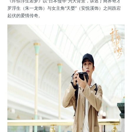
《许你浮生若梦》以“日本侵华”为大背景，讲述了商界奇才
罗浮生（朱一龙饰）与女主角“天婴”（安悦溪饰）之间跌宕
起伏的爱情传奇。