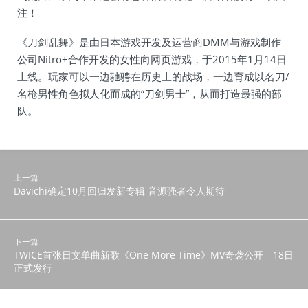
注！
《刀剑乱舞》是由日本游戏开发及运营商DMM与游戏制作
公司Nitro+合作开发的女性向网页游戏，于2015年1月14日
上线。玩家可以一边驰骋在历史上的战场，一边育成以名刀/
名枪男性角色拟人化而成的“刀剑男士”，从而打造最强的部
队。
上一篇
Davichi确定10月回归发新专辑 音源强者令人期待
下一篇
TWICE首张日文单曲新歌《One More Time》MV奇袭公开 18日
正式发行