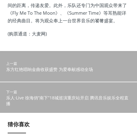
间的距离，传递友爱。此外，乐队还专门为中国观众带来了
《Fly Me To The Moon》、《Summer Time》等耳熟能详
的经典曲目。将为观众奉上一台世界音乐的饕餮盛宴。
(购票通道：大麦网)
上一篇
东方红艳唱响金曲收获盛赞 为爱奉献感动全场
下一篇
乐人·Live 徐海俏“南下”18城巡演重庆站开启 腾讯音乐娱乐全程直
播
猜你喜欢