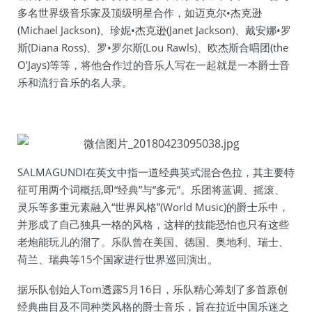
多名世界级音乐家及顶级明星合作，如迈克尔•杰克逊
(Michael Jackson)、珍妮•杰克逊(Janet Jackson)、戴安娜•罗
斯(Diana Ross)、罗•罗尔斯(Lou Rawls)、欧杰斯合唱团(the
O’Jays)等等，将他合作过的音乐人写在一起就是一本爵士音
乐和流行音乐的名人录。
SALMAGUNDI在英文中指一道经典英式混合色拉，其主要特
征可用两个词概括,即“经典”与“多元”。乐团将蓝调、摇滚、
灵乐等多重元素融入“世界风格”(World Music)的爵士乐中，
并形成了自己独具一格的风格，这样的技能恐怕也只有这些
老炮能玩儿的溜了。乐队曾在美国、德国、奥地利、瑞士、
荷兰、瑞典等15个国家进行世界巡回演出。
据乐队创始人Tom透露5月16日，乐队精心筹划了多首原创
经典曲目及不同种类风格的爵士音乐，旨在拉近中国乐迷之