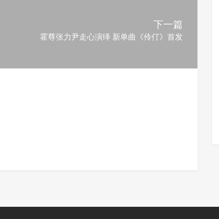
下一篇
霍尊张力尹走心演绎 新单曲《伶仃》首发