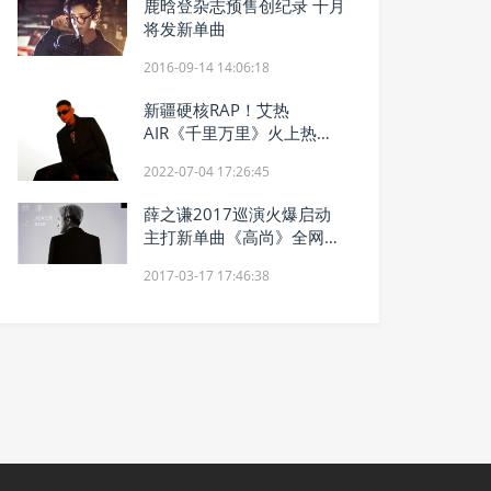
鹿晗登杂志预售创纪录 十月
将发新单曲
2016-09-14 14:06:18
新疆硬核RAP！艾热
AIR《千里万里》火上热搜
登顶巅峰乐力值第一
2022-07-04 17:26:45
薛之谦2017巡演火爆启动
主打新单曲《高尚》全网首
发
2017-03-17 17:46:38