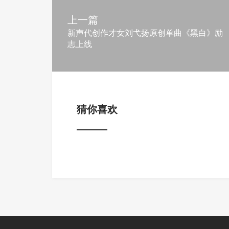
上一篇
新声代创作才女刘弋扬原创单曲《黑白》励
志上线
猜你喜欢