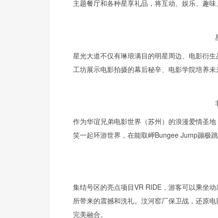
主题餐厅和各种星享礼品，将互动、娱乐、趣味
星光大道不仅有琳琅满目的明星周边、电影衍生
工坊展示电影拍摄的幕后秘辛、电影学院培养未
作为华谊兄弟电影世界（苏州）的浪漫爱情圣地
笑一起环游世界，在能取岬Bungee Jump
集结号区的亮点项目VR RIDE，游客可以乘坐
所带来的震撼和洗礼。汶河窑厂保卫战，还原电
完美融合。