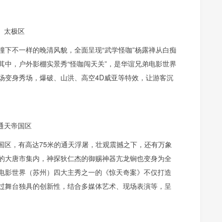
太极区
撞下不一样的晚清风貌，全面呈现“武学怪咖”杨露禅从白痴
其中，户外影棚实景秀“怪咖闯天关”，是华谊兄弟电影世界
场变身秀场，爆破、山洪、高空4D威亚等特效，让游客沉
通天帝国区
国区，有高达75米的通天浮屠，壮观震撼之下，还有万象
的大唐市集内，神探狄仁杰的御赐神器亢龙锏也变身为全
电影世界（苏州）四大主秀之一的《惊天奇案》不仅打造
过舞台独具的创新性，结合多媒体艺术、现场表演等，呈