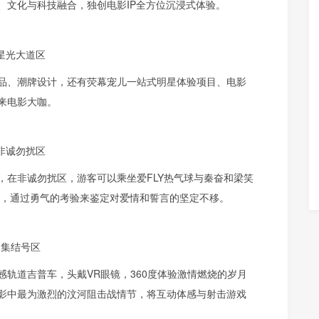
、文化与科技融合，独创电影IP全方位沉浸式体验。
星光大道区
品、潮牌设计，还有荧幕宠儿一站式明星体验项目、电影
来电影大咖。
非诚勿扰区
，在非诚勿扰区，游客可以乘坐爱FLY热气球与秦奋和梁笑
蹦极跳，通过勇气的考验来鉴定对爱情和誓言的坚定不移。
集结号区
动感轨道吉普车，头戴VR眼镜，360度体验激情燃烧的岁月
影中最为激烈的汶河阻击战情节，将互动体感与射击游戏