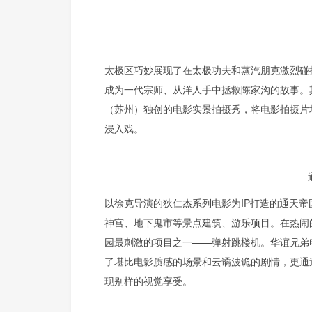
太极区巧妙展现了在太极功夫和蒸汽朋克激烈碰
成为一代宗师、从洋人手中拯救陈家沟的故事。
（苏州）独创的电影实景拍摄秀，将电影拍摄片
浸入戏。
以徐克导演的狄仁杰系列电影为IP打造的通天帝
神宫、地下鬼市等景点建筑、游乐项目。在热闹
园最刺激的项目之一——弹射跳楼机。华谊兄弟
了堪比电影质感的场景和云谲波诡的剧情，更通
现别样的视觉享受。