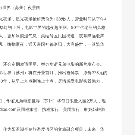
影世界（苏州）夜景图
夜场，星光夜场抢鲜票价为138元/人，营业时间从下午4
华灯初上后，电影世界的越夜越美丽。90年代老纽约风格
人，更加添浪漫气息；集结号区民国街道，夜幕降临歌舞
儿，嗨翻夏夜；通天帝国神都洛阳，大唐盛世，一派繁华
）还会定期邀请明星、举办华谊兄弟电影的新片发布会。
影世界（苏州）将在开业首月，推出抢鲜票，原价278元的
300年，从早上九点到晚上十点，尽情感受电影实景魅力，
31日，华谊兄弟电影世界（苏州）将每日限量入园2万人，现
tudios.com及同程旅游、携程旅行、美团旅行、驴妈妈旅游
。作为阳澄湖半岛旅游度假区的文旅融合项目，未来，华