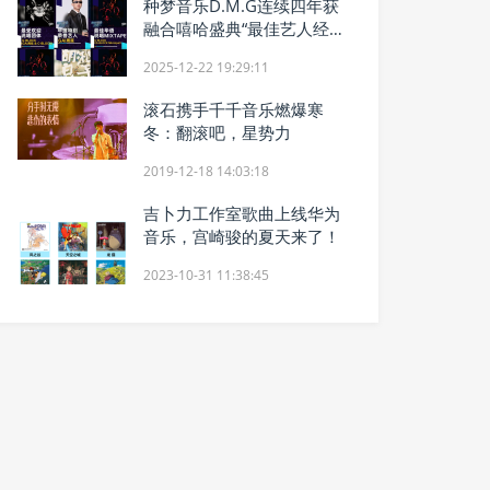
种梦音乐D.M.G连续四年获
融合嘻哈盛典“最佳艺人经纪
公司”奖
2025-12-22 19:29:11
滚石携手千千音乐燃爆寒
冬：翻滚吧，星势力
2019-12-18 14:03:18
吉卜力工作室歌曲上线华为
音乐，宫崎骏的夏天来了！
2023-10-31 11:38:45