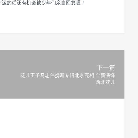
幸运的话还有机会被少年们亲自回复喔！
下一篇
花儿王子马忠伟携新专辑北京亮相 全新演绎
西北花儿