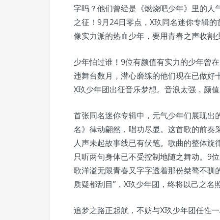
字吗？他们曾经是《燃烧吧少年》里的人
之征！9月24日零点，X玖同名迷你专辑
像实力派的热血少年，要用青春之声收割
少年怕过谁！9位有颜值有实力的少年曾
违舞台数月，潜心磨练的他们现在已做好十
X玖少年团出征音乐梦想。音浪太强，颜
首张同名迷你专辑中，元气少年们展现出
名》律动翩然，唱功尽显。这首歌的前奏
人声未起故事线已有伏笔。歌曲的整体旋律
只听两句身体已不受控制地随之舞动。9
歌洋溢无限青春又字字透着那份桀骜不驯的
质疑都刮目”，X玖少年团，终将以己之名
追梦之路正起航，不妨与X玖少年团任性