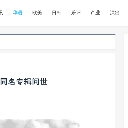
讯
华语
欧美
日韩
乐评
产业
演出
团同名专辑问世
0