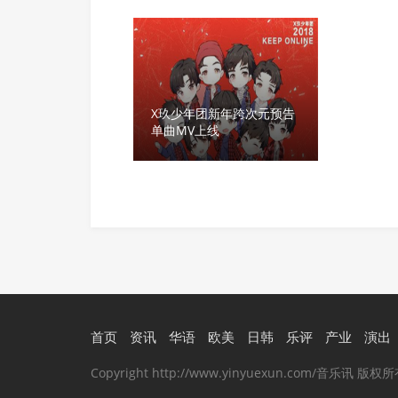
X玖少年团新年跨次元预告
单曲MV上线
首页
资讯
华语
欧美
日韩
乐评
产业
演出
Copyright http://www.yinyuexun.com/音乐讯 版权