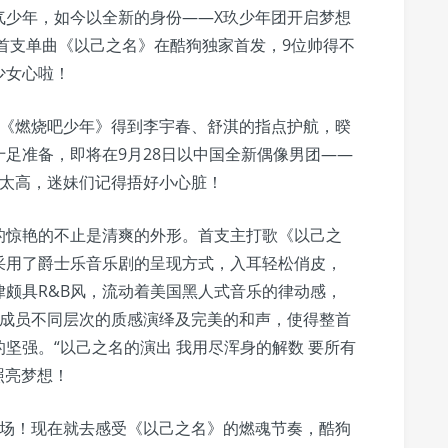
气少年，如今以全新的身份——X玖少年团开启梦想
的首支单曲《以己之名》在酷狗独家首发，9位帅得不
少女心啦！
在《燃烧吧少年》得到李宇春、舒淇的指点护航，暌
足准备，即将在9月28日以中国全新偶像男团——
值太高，迷妹们记得捂好小心脏！
的惊艳的不止是清爽的外形。首支主打歌《以己之
采用了爵士乐音乐剧的呈现方式，入耳轻松俏皮，
颇具R&B风，流动着美国黑人式音乐的律动感，
位成员不同层次的质感演绎及完美的和声，使得整首
坚强。“以己之名的演出 我用尽浑身的解数 要所有
照亮梦想！
一场！现在就去感受《以己之名》的燃魂节奏，酷狗