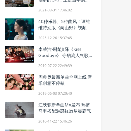
小春
2021-08-31 17:46:02
40种乐器、5种曲风！谭维
维特别版《向山野》视频上
线华为音乐
2025-12-26 15:37:45
李荣浩深情演绎《Kiss
Goodbye》 夺酷狗人气歌
曲榜榜首
2019-07-22 22:49:39
周典奥最新单曲全网上线 音
乐创意不停歇
2019-06-03 07:20:40
江映蓉新单曲MV发布 热裤
马甲搭配魅惑红唇尽显霸气
2016-11-22 15:46:26