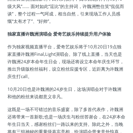
级大风”…… 面对如此“逗比”的主持词，许魏洲憋住笑“侃侃而
谈”，整个过程一气呵成，相当自然，引来现场工作人员感
慨“太有才了”、“好帅”。
独家直播许魏洲演唱会 爱奇艺娱乐持续提升用户体验
作为独家视频直播平台，爱奇艺娱乐将于10月20日19点独
家直播许魏洲Final,Light演唱会。除了线上直播，当天也是
许魏洲24岁本命年生日会，现场还将设立本命年庆生环节，
推出升级版粉丝福利，设立粉丝应援专区，近距离为许魏洲
庆生打call。
10月20日也是许魏洲的24岁生日，这场演唱会对于许魏洲
和他的粉丝来说都意义非凡。
这既是一场不可错过的音乐盛宴，除了多首代表作，许魏洲
还将带来一首新歌;也是一场庆生与粉丝答谢会，在24岁本命
年生日当天，感谢粉丝们一路以来的支持。除此之外，当晚
将有三组神秘的重量级嘉宾亮相，给演唱会带来意外惊喜，