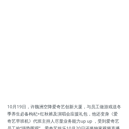
10月19日，许魏洲空降爱奇艺创新大厦，与员工做游戏送冬
季养生必备枸杞+红秋裤及演唱会应援礼包，他还变身《爱
奇艺早班机》代班主持人尽显业务能力up up ，受到爱奇艺
员工的“强势围观”。爱奇艺娱乐10月20日还将独家视频直播