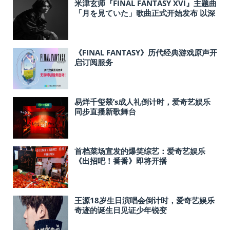
米津玄师『FINAL FANTASY XVI』主题曲
「月を見ていた」歌曲正式开始发布 以深
青色狼为主题的全新封面首次公开
《FINAL FANTASY》历代经典游戏原声开
启订阅服务
易烊千玺燚’s成人礼倒计时，爱奇艺娱乐
同步直播新歌舞台
首档菜场宣发的爆笑综艺：爱奇艺娱乐
《出招吧！番番》即将开播
王源18岁生日演唱会倒计时，爱奇艺娱乐
奇迹的诞生日见证少年锐变