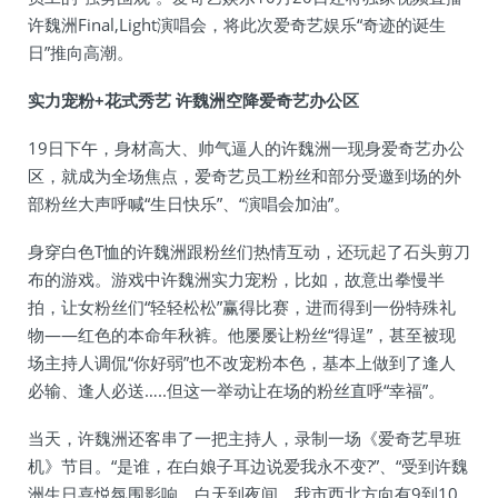
许魏洲Final,Light演唱会，将此次爱奇艺娱乐“奇迹的诞生
日”推向高潮。
实力宠粉+花式秀艺 许魏洲空降爱奇艺办公区
19日下午，身材高大、帅气逼人的许魏洲一现身爱奇艺办公
区，就成为全场焦点，爱奇艺员工粉丝和部分受邀到场的外
部粉丝大声呼喊“生日快乐”、“演唱会加油”。
身穿白色T恤的许魏洲跟粉丝们热情互动，还玩起了石头剪刀
布的游戏。游戏中许魏洲实力宠粉，比如，故意出拳慢半
拍，让女粉丝们“轻轻松松”赢得比赛，进而得到一份特殊礼
物——红色的本命年秋裤。他屡屡让粉丝“得逞”，甚至被现
场主持人调侃“你好弱”也不改宠粉本色，基本上做到了逢人
必输、逢人必送…..但这一举动让在场的粉丝直呼“幸福”。
当天，许魏洲还客串了一把主持人，录制一场《爱奇艺早班
机》节目。“是谁，在白娘子耳边说爱我永不变?”、“受到许魏
洲生日喜悦氛围影响，白天到夜间，我市西北方向有9到10