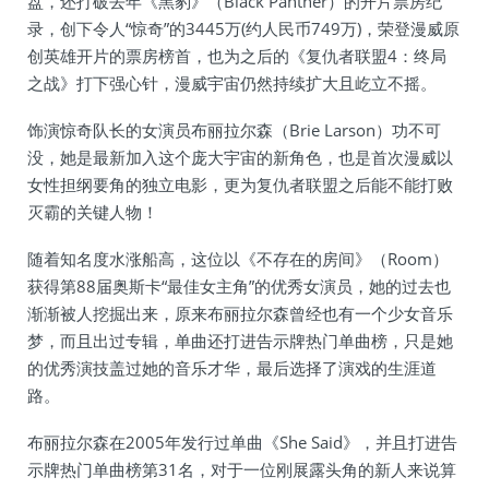
盘，还打破去年《黑豹》（Black Panther）的开片票房纪
录，创下令人“惊奇”的3445万(约人民币749万)，荣登漫威原
创英雄开片的票房榜首，也为之后的《复仇者联盟4：终局
之战》打下强心针，漫威宇宙仍然持续扩大且屹立不摇。
饰演惊奇队长的女演员布丽拉尔森（Brie Larson）功不可
没，她是最新加入这个庞大宇宙的新角色，也是首次漫威以
女性担纲要角的独立电影，更为复仇者联盟之后能不能打败
灭霸的关键人物！
随着知名度水涨船高，这位以《不存在的房间》（Room）
获得第88届奥斯卡“最佳女主角”的优秀女演员，她的过去也
渐渐被人挖掘出来，原来布丽拉尔森曾经也有一个少女音乐
梦，而且出过专辑，单曲还打进告示牌热门单曲榜，只是她
的优秀演技盖过她的音乐才华，最后选择了演戏的生涯道
路。
布丽拉尔森在2005年发行过单曲《She Said》，并且打进告
示牌热门单曲榜第31名，对于一位刚展露头角的新人来说算