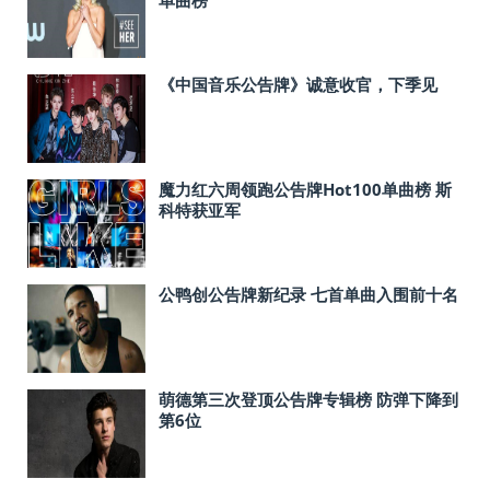
单曲榜
《中国音乐公告牌》诚意收官，下季见
魔力红六周领跑公告牌Hot100单曲榜 斯
科特获亚军
公鸭创公告牌新纪录 七首单曲入围前十名
萌德第三次登顶公告牌专辑榜 防弹下降到
第6位