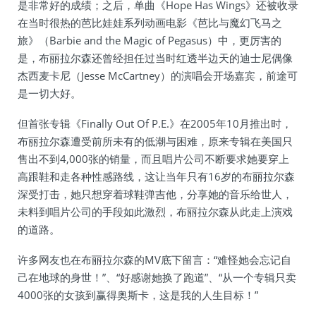
是非常好的成绩；之后，单曲《Hope Has Wings》还被收录
在当时很热的芭比娃娃系列动画电影《芭比与魔幻飞马之
旅》（Barbie and the Magic of Pegasus）中，更厉害的
是，布丽拉尔森还曾经担任过当时红透半边天的迪士尼偶像
杰西麦卡尼（Jesse McCartney）的演唱会开场嘉宾，前途可
是一切大好。
但首张专辑《Finally Out Of P.E.》在2005年10月推出时，
布丽拉尔森遭受前所未有的低潮与困难，原来专辑在美国只
售出不到4,000张的销量，而且唱片公司不断要求她要穿上
高跟鞋和走各种性感路线，这让当年只有16岁的布丽拉尔森
深受打击，她只想穿着球鞋弹吉他，分享她的音乐给世人，
未料到唱片公司的手段如此激烈，布丽拉尔森从此走上演戏
的道路。
许多网友也在布丽拉尔森的MV底下留言：“难怪她会忘记自
己在地球的身世！”、“好感谢她换了跑道”、“从一个专辑只卖
4000张的女孩到赢得奥斯卡，这是我的人生目标！”