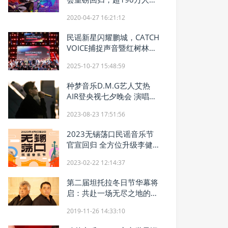
线观看
2020-04-27 16:21:12
民谣新星闪耀鹏城，CATCH
VOICE捕捉声音暨红树林
(Mangrove)原创流行音乐创
2025-10-27 15:48:59
作大赛——民谣季收官！
种梦音乐D.M.G艺人艾热
AIR登央视七夕晚会 演唱
《甜蜜的旋律》
2023-08-23 17:51:56
2023无锡荡口民谣音乐节
官宣回归 全方位升级李健许
巍老狼唱响春天
2023-02-22 12:14:37
第二届坦托拉冬日节华幕将
启：共赴一场无尽之地的永
恒之约
2019-11-26 14:33:10