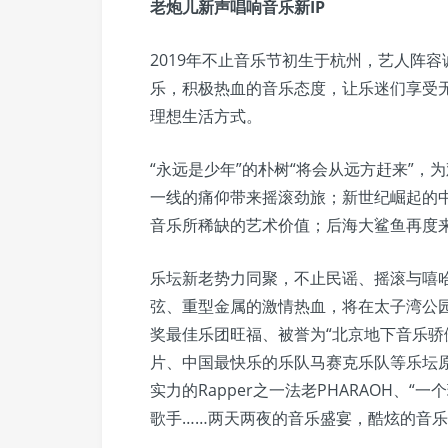
老炮儿新声唱响音乐新IP
2019年不止音乐节初生于杭州，艺人阵
乐，积极热血的音乐态度，让乐迷们享受
理想生活方式。
“永远是少年”的朴树“将会从远方赶来”
一线的痛仰带来摇滚劲旅；新世纪崛起的中
音乐所稀缺的艺术价值；后海大鲨鱼再度
乐坛新老势力同聚，不止民谣、摇滚与嘻哈
弦、重型金属的激情热血，将在太子湾公
奖最佳乐团旺福、被誉为“北京地下音乐骄傲”的
片、中国最快乐的乐队马赛克乐队等乐坛
实力的Rapper之一法老PHARAOH、
歌手……两天两夜的音乐盛宴，酷炫的音