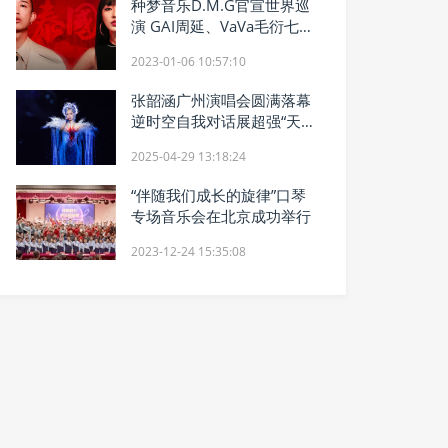
种梦音乐D.M.G官宣世界巡
演 GAI周延、VaVa毛衍七开
年泰国首演
2023-01-06 10:57:10
张韶涵广州演唱会圆满落幕
逆时空自我对话展超强“天
后”内核
2025-04-29 13:18:24
“伴随我们成长的旋律”口琴
专场音乐会在北京成功举行
2023-12-24 15:35:08