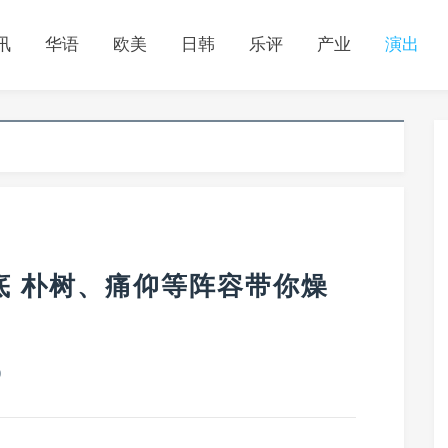
讯
华语
欧美
日韩
乐评
产业
演出
月底 朴树、痛仰等阵容带你燥
0