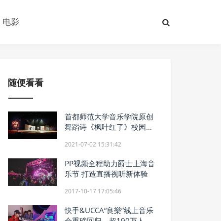
电影
随便看看
首都师范大学音乐学院原创
舞蹈诗《枫叶红了》校园首
演
2021-07-02 15:31:42
PP视频全程助力爵士上海音
乐节 打造直播视听新体验
2017-10-17 17:05:46
快手&UCCA“良樂”线上音乐
会重磅回归，超190万人在