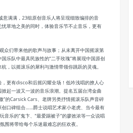
容诚意满满，23组原创音乐人将呈现细致编排的音
无忧草地之美的同时，体验音乐节不止音乐，更有
，为观众们带来他的歌声与故事；从未离开中国摇滚第
国乐队中最具民族性的“二手玫瑰”将展现中国原创
来杭，以摇滚乐的犀利与激情带领你跳跃的灵魂。
，更有disco和后摇闪耀全场！低吟浅唱的撩人心
园掀起一波又一波的音乐浪潮。提名五届台湾金曲
Carsick Cars、老牌另类抒情摇滚乐队声音碎
原创口碑组合……爵士说唱艺术家小老虎、当今最有
“一个玩音乐的”鬼卞、“最爱踢被子”的廖效浓等一众说唱
乐氛围将带给每个乐迷最难忘的狂欢夜。