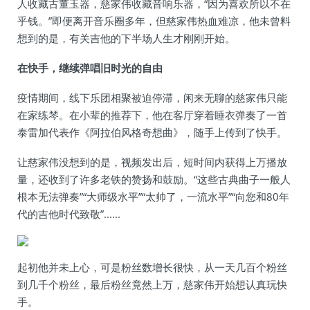
人收藏古董玉器，慈家伟收藏音响乐器，“因为喜欢所以不在
乎钱。”即便离开音乐圈多年，但慈家伟热血难凉，他未曾料
想到的是，有关吉他的下半场人生才刚刚开始。
在快手，继续弹唱旧时光的自由
疫情期间，线下乐团相聚被迫停滞，闲来无聊的慈家伟只能
在家练琴。在小辈的推荐下，他在客厅穿着睡衣弹奏了一首
泰雷加代表作《阿拉伯风格奇想曲》，随手上传到了快手。
让慈家伟没想到的是，视频发出后，短时间内获得上万播放
量，还收到了许多老铁的赞扬和鼓励。“这些古典曲子一般人
根本无法弹奏”“大师级水平”“太帅了，一流水平”“向您和80年
代的吉他时代致敬”......
起初他并未上心，可是粉丝数增长很快，从一天几百个粉丝
到几千个粉丝，最后粉丝竟然上万，慈家伟开始想认真玩快
手。