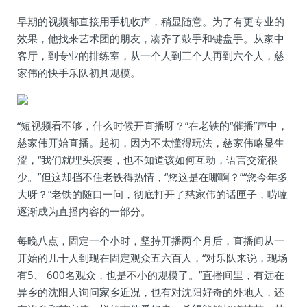
早期的视频都直接用手机收声，稍显随意。为了有更专业的
效果，他找来艺术团的朋友，凑齐了鼓手和键盘手。从家中
客厅，到专业的排练室，从一个人到三个人再到六个人，慈
家伟的快手乐队初具规模。
“短视频看不够，什么时候开直播呀？”在老铁的“催播”声中，
慈家伟开始直播。起初，因为不太懂得玩法，慈家伟略显生
涩，“我们就埋头演奏，也不知道该如何互动，语言交流很
少。”但这却挡不住老铁得热情，“您这是在哪啊？”“您今年多
大呀？”老铁的随口一问，彻底打开了慈家伟的话匣子，唠嗑
逐渐成为直播内容的一部分。
每晚八点，固定一个小时，坚持开播两个月后，直播间从一
开始的几十人到现在固定观众五六百人，“对乐队来说，现场
有5、 600名观众，也是不小的规模了。”直播间里，有远在
异乡的沈阳人询问家乡近况，也有对沈阳好奇的外地人，还