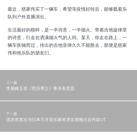
最近，慈家伟买了一辆车，希望等疫情好转后，能够载着乐
队到户外直播演出。
生活最好的模样，是一半诗意，一半烟火。带着吉他旋律里
的诗意，行走在洒满烟火气的人间。某天，你走在路上，一
辆车疾驰而过，传出的吉他音律久久不能散去，那便是慈家
伟和他乐队的朋友们。
上一篇
李易峰五登《芭莎男士》事关有意思
下一篇
优衣库首次与日本天才音乐家米津玄师推出合作款UT