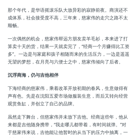
那个年代，是华语摇滚乐队大放异彩的寂静前夜。商演还不
成体系，社会接受度不高，三年来，慈家伟的走穴之路不太
顺畅。
一次偶然的机会，慈家伟帮远方朋友卖羊毛衫，本来进了打
算卖十天的货，结果一天就卖完了，“经商一个月赚得比工资
多”。一边是与家庭和孩子相随而来的生活压力，一边是遥遥
无望的梦想，在月亮与六便士之中，慈家伟倾向了后者。
沉浮商海，仍与吉他相伴
下海经商的慈家伟，乘着改革开放初期的春风，生意做得有
声有色。先是在沈阳五爱市场做服装生意，而后又转向经营
观赏鱼缸，并创立了自己的品牌。
虽然走下舞台，但慈家伟并未放下吉他。经商这些年，他从
来都是吉他随身携带，“我走哪儿都带着，有时间就弹。”对
于慈家伟来说，吉他能让他暂时的从当下的压力中抽离，一