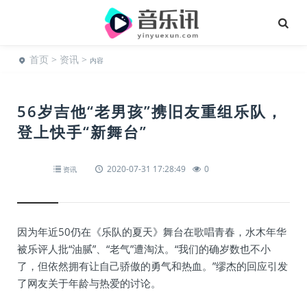
首页
>
资讯
>
内容
56岁吉他“老男孩”携旧友重组乐队，
登上快手“新舞台”
2020-07-31 17:28:49
0
资讯
因为年近50仍在《乐队的夏天》舞台在歌唱青春，水木年华
被乐评人批“油腻”、“老气”遭淘汰。“我们的确岁数也不小
了，但依然拥有让自己骄傲的勇气和热血。”缪杰的回应引发
了网友关于年龄与热爱的讨论。