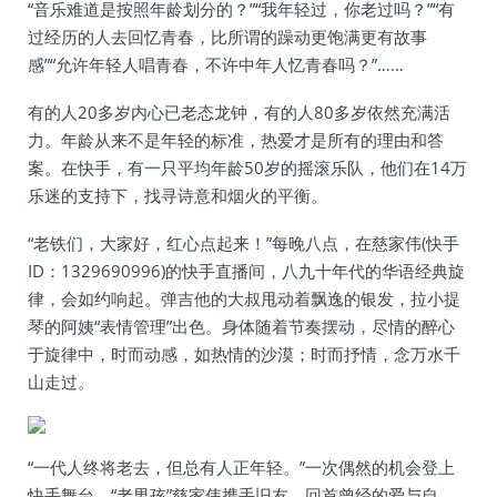
“音乐难道是按照年龄划分的？”“我年轻过，你老过吗？”“有
过经历的人去回忆青春，比所谓的躁动更饱满更有故事
感”“允许年轻人唱青春，不许中年人忆青春吗？”……
有的人20多岁内心已老态龙钟，有的人80多岁依然充满活
力。年龄从来不是年轻的标准，热爱才是所有的理由和答
案。在快手，有一只平均年龄50岁的摇滚乐队，他们在14万
乐迷的支持下，找寻诗意和烟火的平衡。
“老铁们，大家好，红心点起来！”每晚八点，在慈家伟(快手
ID：1329690996)的快手直播间，八九十年代的华语经典旋
律，会如约响起。弹吉他的大叔甩动着飘逸的银发，拉小提
琴的阿姨“表情管理”出色。身体随着节奏摆动，尽情的醉心
于旋律中，时而动感，如热情的沙漠；时而抒情，念万水千
山走过。
“一代人终将老去，但总有人正年轻。”一次偶然的机会登上
快手舞台，“老男孩”慈家伟携手旧友，回首曾经的爱与自