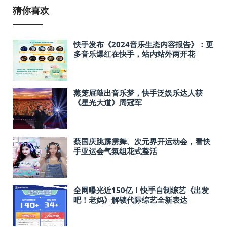
猜你喜欢
快手发布《2024音乐生态内容报告》：更
多音乐爆红在快手，站内站外两开花
蒸笼屉敲出音乐梦，快手泛娱乐达人获
《星光大道》周冠军
蔡国庆跳霹雳舞、次元界开运动会，看快
手亚运会气氛组花式整活
全网曝光近150亿！快手自制综艺《出发
吧！老妈》解锁代际综艺全新表达