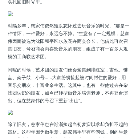
头扎回旧时光里。
时隔多年，慈家伟依然难以忘怀过去玩音乐的时光。“那是一
种情怀，一种爱好，永远忘不掉。”生意有了一定规模，慈家
伟因而被选为沈阳和平区水族花卉商会会长，他借此再次召
集旧友，号召商会内喜欢音乐的朋友，组成了有一百多人规
模的工商联艺术团。
闲暇的时候，艺术团的朋友们便会聚集到排练室，吉他、键
盘、架子鼓、小号......大家纷纷捡起被时间封住的爱好，用
音乐交朋友，丰富业余生活。这其中，也有一些他过去在杂
技团认识的朋友，如今已转型做音乐培训老师，不再登台演
出，但在慈家伟的号召下重新“出山”。
除了旧友，慈家伟也在渐渐捡起当初梦寐以求却负担不起的
器材。这些年因为做生意，慈家伟手里有些闲钱，别的生意