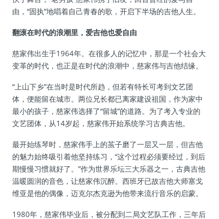
由，“固执”地唱着自己青春的歌，开启下半场的吉他人生。
翻滚在时代的浪潮里，爱吉他也爱自由
慈家伟出生于1964年。在很多人的记忆中，那是一个社会大
变革的时代，也正是在时代的浪潮中，慈家伟与吉他结缘。
“上山下乡”在当时是时代所趋，但若有特长可考到文艺团
体，便能留在城市。两位兄长都已离家建设祖国，作为家中
最小的孩子，慈家伟选择了“留城”的道路。为了考入专业的
文艺团体，从14岁起，慈家伟开始系统学习古典吉他。
最开始练琴时，慈家伟手上的茧子磨了一层又一层，但吉他
的魅力始终吸引着他坚持练习，“这个过程必须要经过，到后
期慢慢习惯就好了。”作为世界乐坛三大乐器之一，古典吉他
温暖圆润的音色，让慈家伟沉醉。西班牙已故吉他大师塞戈
维亚是他的偶像，迈克尔杰克逊为他带来流行音乐的启蒙。
1980年，慈家伟毕业后，被分配到二局文艺队工作，三年后