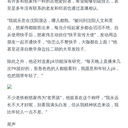
有许多和慈家伟一样的吉他爱好者，希望能够切磋技艺，甚
至是多年没有联系的老友和邻居也通过直播相认。
“我就乐意在沈阳溜达，哪儿都熟。”被问到沈阳人文和景
点，慈家伟都能答出来，每当介绍起家乡都会滔滔不绝。自
从使用快手后，慈家伟主动担任“快手宣传大使”，发动周边
朋友一起开通快手，“你怎么不整快手，大咖都在上面！”他
甚至还亲自教学身边拉二胡的大哥发段子。
除此之外，他还对连麦pk功能深有研究。“每天晚上直播来几
次PK挺好的，形形色色的人都能看到，我愿意和年轻人pk，
也把我带年轻了。”
不少老铁称慈家伟为“老男孩”，他挺喜欢这个称呼，“我永远
长不大才好呢，别看我满头白发，但从我精神状态来说，我
比年轻人一点不差。”
尾声