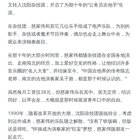
又转入沈阳杂技团，开启了为期十年的“公务员吉他手”生
涯。
在杂技团，慈家伟和其它几位乐手组成了电声乐队，为别的
歌手、杂技或者魔术节目伴奏，偶尔也会走上舞台中央，为
观众表演独奏曲目。
在那十年的大部分时间里，慈家伟都随杂技团在全国各地演
出。走南闯北的经历，加上爱好交友的性格，让他结识许多
音乐圈的“名人大拿”，并结缘至今。“中国吉他界的传奇陈志
老师，南京的吉他演奏家吴子彪，都是那个时候认识的。”
虽然每月工资仅38元，但慈家伟乐在其中。居无定所，结识
同好，以琴会友，大概就是那时候摇滚青年口中的自由。
1990年，随着改革开放的大潮，沈阳杂技团面临转企，考虑
到运作成本，慈家伟的乐队随之解散。“没有了铁饭碗，但饭
还是得吃。”怀揣成为演奏家的“狂妄”梦想，慈家伟随朋友一
起走穴。