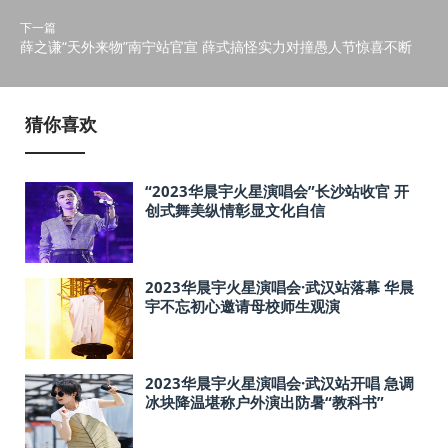
下一篇
薛之谦“天外来物”南宁站官宣 薛式搞怪实力对撞愚人节惊喜不断
猜你喜欢
“2023华晨宇火星演唱会”长沙站收官 开
创式舞美纵情彰显文化自信
2023华晨宇火星演唱会·武汉站落幕 华晨
宇不忘初心邀请母校师生观演
2023华晨宇火星演唱会·武汉站开唱 急调
冰块降温堪称户外演出防暑“教科书”