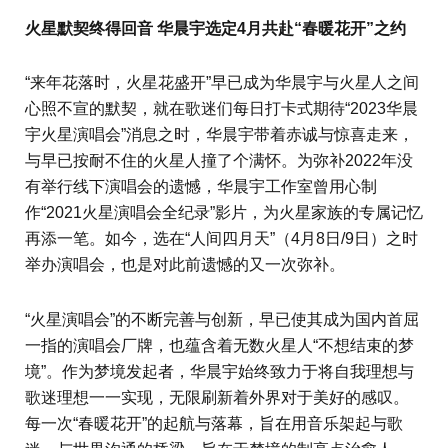
火星默契终得回音 华晨宇选定4月共赴“春暖花开”之约
“来年花落时，火星花盛开”早已成为华晨宇与火星人之间
心照不宣的默契，就在歌迷们每日打卡式期待“2023华晨
宇火星演唱会”消息之时，华晨宇带着赤诚与惊喜走来，
与早已按耐不住的火星人撞了个满怀。为弥补2022年没
有举行线下演唱会的遗憾，华晨宇工作室曾用心制
作“2021火星演唱会全纪录”影片，为火星家族的专属记忆
再添一笔。如今，选在“人间四月天”（4月8日/9日）之时
举办演唱会，也是对此前遗憾的又一次弥补。
“火星演唱会”的不断完善与创新，早已使其成为国内首屈
一指的演唱会厂牌，也蕴含着无数火星人“不想结束的梦
境”。作为梦境发起者，华晨宇始终致力于将自我理想与
歌迷理想一一实现，无限刷新着外界对于美好的感叹。
每一次“春暖花开”的起航与落幕，旨在用音乐架起与歌