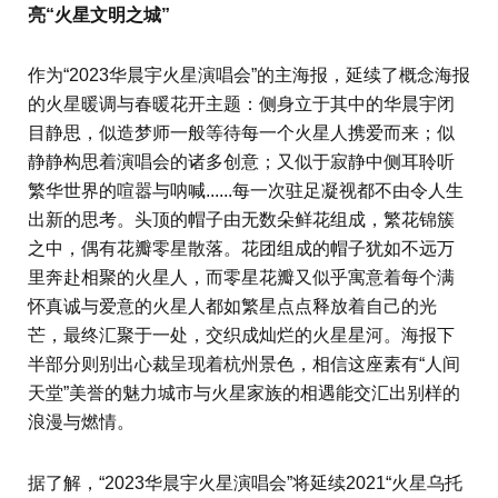
亮“火星文明之城”
作为“2023华晨宇火星演唱会”的主海报，延续了概念海报
的火星暖调与春暖花开主题：侧身立于其中的华晨宇闭
目静思，似造梦师一般等待每一个火星人携爱而来；似
静静构思着演唱会的诸多创意；又似于寂静中侧耳聆听
繁华世界的喧嚣与呐喊......每一次驻足凝视都不由令人生
出新的思考。头顶的帽子由无数朵鲜花组成，繁花锦簇
之中，偶有花瓣零星散落。花团组成的帽子犹如不远万
里奔赴相聚的火星人，而零星花瓣又似乎寓意着每个满
怀真诚与爱意的火星人都如繁星点点释放着自己的光
芒，最终汇聚于一处，交织成灿烂的火星星河。海报下
半部分则别出心裁呈现着杭州景色，相信这座素有“人间
天堂”美誉的魅力城市与火星家族的相遇能交汇出别样的
浪漫与燃情。
据了解，“2023华晨宇火星演唱会”将延续2021“火星乌托