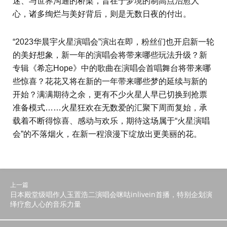
迷、与世界沟通的桥梁，旨在于梦境的制高点治愈人
心，诸多绚烂与美好背后，则是无数日夜的付出。
“2023华晨宇火星演唱会”演出在即，粉丝们也开启新一轮
的美好想象，新一年的演唱会将带来哪些玩法升级？新
专辑《希忘Hope》中的歌曲在演唱会首唱舞台将带来哪
些惊喜？花花又将在新的一年带来哪些梦的延续与新的
开始？满满期待之余，更有不少火星人早已切换到抢票
准备模式……火星狂欢在无数爱的汇聚下周而复始，承
载着不断得惊喜、感动与欢乐，期待这场属于“火星演唱
会”的不落烟火，在新一程浪漫下绽放出更美丽的花。
上一篇
日本殿堂级唱作人玉置浩二演唱会咪咕inlivein首播，特别企划演
绎疗愈人心的音乐力量