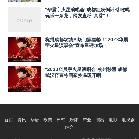
“华晨宇火星演唱会”成都狂欢倒计时 吃喝
玩乐一条龙，网友直呼“真香”！
杭州成都双城四场门票售罄！“2023华晨
宇火星演唱会”宣布重磅加场
“2023华晨宇火星演唱会”杭州秒罄 成都
武汉官宣将回家乡温暖开唱
首页
资讯
华语
欧美
日韩
乐评
产业
演出
电影
电视剧
综合