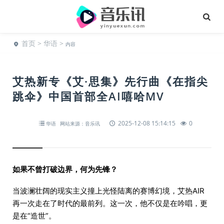
首页
>
华语
>
内容
艾热新专《艾·思集》先行曲《在指尖
跳伞》中国首部全AI嘻哈MV
2025-12-08 15:14:15
0
华语
网站来源：音乐讯
如果不曾打破边界，何为先锋？
当波澜壮阔的现实主义撞上光怪陆离的赛博幻境，艾热AIR
再一次走在了时代的最前列。这一次，他不仅是在吟唱，更
是在“造世”。