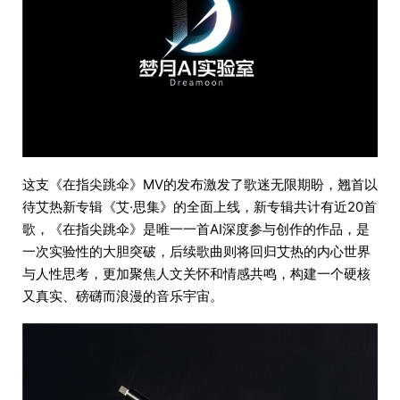
这支《在指尖跳伞》MV的发布激发了歌迷无限期盼，翘首以
待艾热新专辑《艾·思集》的全面上线，新专辑共计有近20首
歌，《在指尖跳伞》是唯一一首AI深度参与创作的作品，是
一次实验性的大胆突破，后续歌曲则将回归艾热的内心世界
与人性思考，更加聚焦人文关怀和情感共鸣，构建一个硬核
又真实、磅礴而浪漫的音乐宇宙。