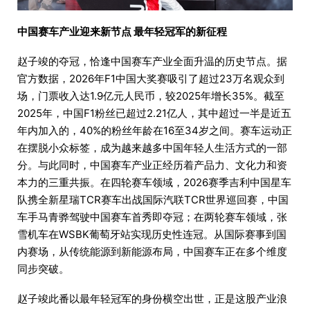
中国赛车产业迎来新节点 最年轻冠军的新征程
赵子竣的夺冠，恰逢中国赛车产业全面升温的历史节点。据
官方数据，2026年F1中国大奖赛吸引了超过23万名观众到
场，门票收入达1.9亿元人民币，较2025年增长35%。截至
2025年，中国F1粉丝已超过2.21亿人，其中超过一半是近五
年内加入的，40%的粉丝年龄在16至34岁之间。赛车运动正
在摆脱小众标签，成为越来越多中国年轻人生活方式的一部
分。与此同时，中国赛车产业正经历着产品力、文化力和资
本力的三重共振。在四轮赛车领域，2026赛季吉利中国星车
队携全新星瑞TCR赛车出战国际汽联TCR世界巡回赛，中国
车手马青骅驾驶中国赛车首秀即夺冠；在两轮赛车领域，张
雪机车在WSBK葡萄牙站实现历史性连冠。从国际赛事到国
内赛场，从传统能源到新能源布局，中国赛车正在多个维度
同步突破。
赵子竣此番以最年轻冠军的身份横空出世，正是这股产业浪