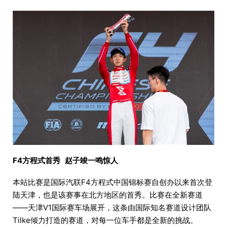
F4方程式首秀 赵子竣一鸣惊人
本站比赛是国际汽联F4方程式中国锦标赛自创办以来首次登
陆天津，也是该赛事在北方地区的首秀。比赛在全新赛道
——天津V1国际赛车场展开，这条由国际知名赛道设计团队
Tilke倾力打造的赛道，对每一位车手都是全新的挑战。