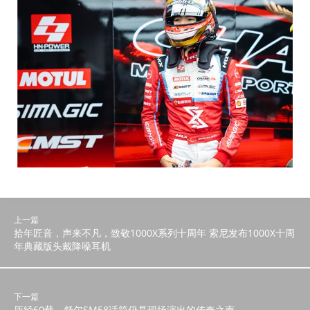
上一篇
拾年匠音，声来不凡，致敬1000X系列十周年 索尼发布1000X十周
年典藏版头戴降噪耳机
下一篇
历经60载，舒尔SM58话筒仍是现场演出的传奇之声