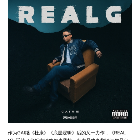
作为GAI继《杜康》《底层逻辑》后的又一力作，《REAL