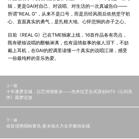
辑，更是GAI对自己、对说唱、对生活的一次真诚告白——
所谓“REAL G”，从来不是口号，而是历经风雨后依然坚守初
心、直面真实的勇气，是扎根大地、心怀悲悯的赤子之心。
目前《REAL G》已在TME独家上线，16首作品各有亮点，
既有硬核说唱的酣畅淋漓，也有温情叙事的催人泪下，不妨
戴上耳机，在GAI的腔调里读懂一个真实的说唱江湖，感受
一份最纯粹的音乐热爱。
上一篇
十年逐梦京城，以艺传情家乡——杰米拉艾合买原创MTV《心归良
伴》圆梦绽放
下一篇
徐良强势唱响青岛 家乡场火力全开燃动全城