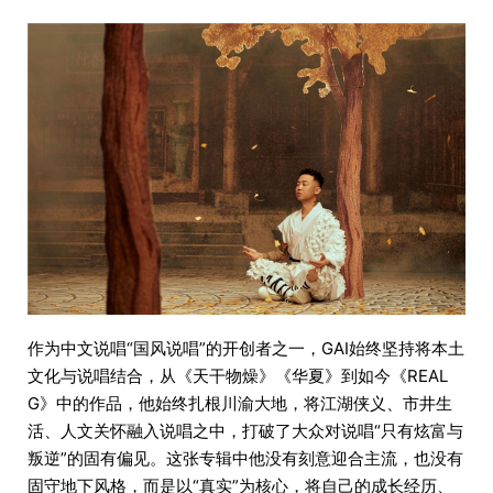
作为中文说唱“国风说唱”的开创者之一，GAI始终坚持将本土
文化与说唱结合，从《天干物燥》《华夏》到如今《REAL
G》中的作品，他始终扎根川渝大地，将江湖侠义、市井生
活、人文关怀融入说唱之中，打破了大众对说唱“只有炫富与
叛逆”的固有偏见。这张专辑中他没有刻意迎合主流，也没有
固守地下风格，而是以“真实”为核心，将自己的成长经历、