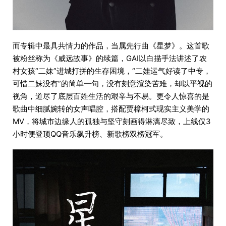
而专辑中最具共情力的作品，当属先行曲《星梦》。这首歌
被粉丝称为《威远故事》的续篇，GAI以白描手法讲述了农
村女孩“二妹”进城打拼的生存困境，“二娃运气好读了中专，
可惜二妹没有”的简单一句，没有刻意渲染苦难，却以平视的
视角，道尽了底层百姓生活的艰辛与不易。更令人惊喜的是
歌曲中细腻婉转的女声唱腔，搭配贾樟柯式现实主义美学的
MV，将城市边缘人的孤独与坚守刻画得淋漓尽致，上线仅3
小时便登顶QQ音乐飙升榜、新歌榜双榜冠军。