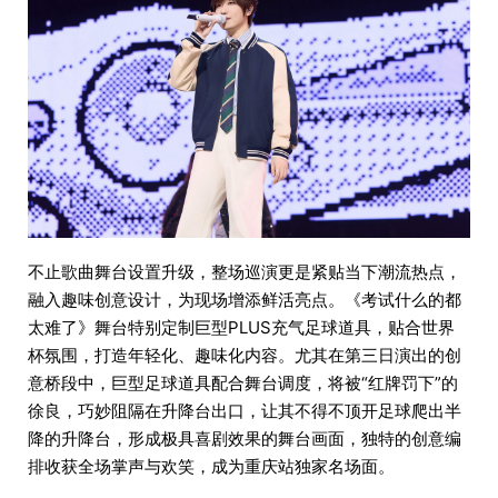
不止歌曲舞台设置升级，整场巡演更是紧贴当下潮流热点，
融入趣味创意设计，为现场增添鲜活亮点。《考试什么的都
太难了》舞台特别定制巨型PLUS充气足球道具，贴合世界
杯氛围，打造年轻化、趣味化内容。尤其在第三日演出的创
意桥段中，巨型足球道具配合舞台调度，将被“红牌罚下”的
徐良，巧妙阻隔在升降台出口，让其不得不顶开足球爬出半
降的升降台，形成极具喜剧效果的舞台画面，独特的创意编
排收获全场掌声与欢笑，成为重庆站独家名场面。