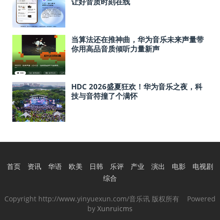
让好音质时刻在线
当算法还在推神曲，华为音乐未来声量带
你用高品音质倾听力量新声
HDC 2026盛夏狂欢！华为音乐之夜，科
技与音符撞了个满怀
首页
资讯
华语
欧美
日韩
乐评
产业
演出
电影
电视剧
综合
Copyright http://www.yinyuexun.com/音乐讯 版权所有 Powered
by
Xunruicms