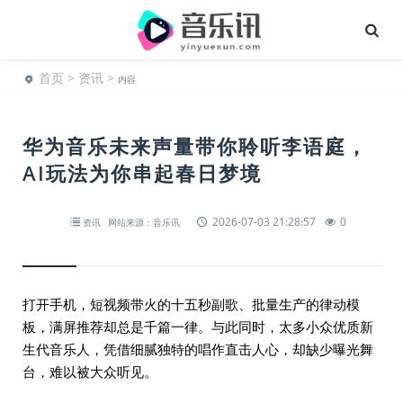
首页
>
资讯
>
内容
华为音乐未来声量带你聆听李语庭，
AI玩法为你串起春日梦境
2026-07-03 21:28:57
0
资讯
网站来源：音乐讯
打开手机，短视频带火的十五秒副歌、批量生产的律动模
板，满屏推荐却总是千篇一律。与此同时，太多小众优质新
生代音乐人，凭借细腻独特的唱作直击人心，却缺少曝光舞
台，难以被大众听见。