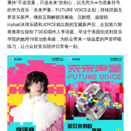
秉持“不追流量，只追未来”的初心，以无穷大∞为意象符号
的华为音乐「未来声量」FUTURE VOICE企划，持续挖掘无
界音乐新声。继前五期解锁洪佩瑜、沉默橙、超级斩、
icyball冰球乐团和JOYCE就以斯的宝藏新声后，企划第六期
将推荐位留给了00后唱作人李语庭。毕业于美国伯克利音乐
学院的她用19首治愈单曲，为听众带来一场温柔的声音呼吸
练习，让小众好音乐陪伴日常每一刻。