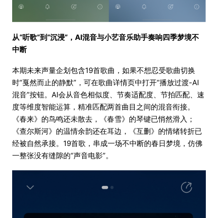
从“听歌”到“沉浸”，AI混音与小艺音乐助手奏响四季梦境不
中断
本期未来声量企划包含19首歌曲，如果不想忍受歌曲切换
时“戛然而止的静默”，可在歌曲详情页中打开“播放过渡-AI
混音”按钮。AI会从音色相似度、节奏适配度、节拍匹配、速
度等维度智能运算，精准匹配两首曲目之间的混音衔接。
《春来》的鸟鸣还未散去，《春雪》的琴键已悄然滑入；
《查尔斯河》的温情余韵还在耳边，《互删》的情绪转折已
经被自然承接。19首歌，串成一场不中断的春日梦境，仿佛
一整张没有缝隙的“声音电影”。