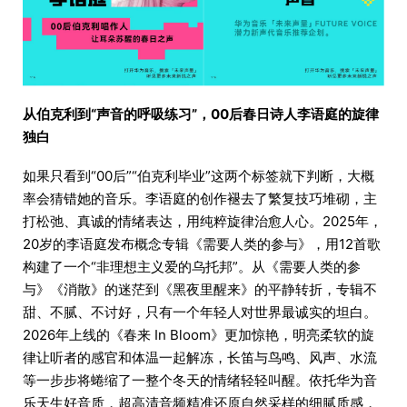
从伯克利到“声音的呼吸练习”，00后春日诗人李语庭的旋律
独白
如果只看到“00后”“伯克利毕业”这两个标签就下判断，大概
率会猜错她的音乐。李语庭的创作褪去了繁复技巧堆砌，主
打松弛、真诚的情绪表达，用纯粹旋律治愈人心。2025年，
20岁的李语庭发布概念专辑《需要人类的参与》，用12首歌
构建了一个“非理想主义爱的乌托邦”。从《需要人类的参
与》《消散》的迷茫到《黑夜里醒来》的平静转折，专辑不
甜、不腻、不讨好，只有一个年轻人对世界最诚实的坦白。
2026年上线的《春来 In Bloom》更加惊艳，明亮柔软的旋
律让听者的感官和体温一起解冻，长笛与鸟鸣、风声、水流
等一步步将蜷缩了一整个冬天的情绪轻轻叫醒。依托华为音
乐天生好音质，超高清音频精准还原自然采样的细腻质感，