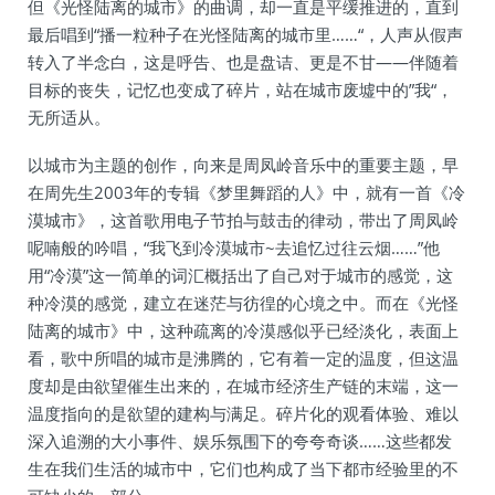
但《光怪陆离的城市》的曲调，却一直是平缓推进的，直到
最后唱到“播一粒种子在光怪陆离的城市里……“，人声从假声
转入了半念白，这是呼告、也是盘诘、更是不甘——伴随着
目标的丧失，记忆也变成了碎片，站在城市废墟中的”我“，
无所适从。
以城市为主题的创作，向来是周凤岭音乐中的重要主题，早
在周先生2003年的专辑《梦里舞蹈的人》中，就有一首《冷
漠城市》，这首歌用电子节拍与鼓击的律动，带出了周凤岭
呢喃般的吟唱，“我飞到冷漠城市~去追忆过往云烟……”他
用“冷漠”这一简单的词汇概括出了自己对于城市的感觉，这
种冷漠的感觉，建立在迷茫与彷徨的心境之中。而在《光怪
陆离的城市》中，这种疏离的冷漠感似乎已经淡化，表面上
看，歌中所唱的城市是沸腾的，它有着一定的温度，但这温
度却是由欲望催生出来的，在城市经济生产链的末端，这一
温度指向的是欲望的建构与满足。碎片化的观看体验、难以
深入追溯的大小事件、娱乐氛围下的夸夸奇谈……这些都发
生在我们生活的城市中，它们也构成了当下都市经验里的不