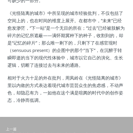
可缺少的一部分。
《光怪陆离的城市》中所呈现的城市经验批判，不仅包括了
空间上的，也在时间的维度上展开。在都市中，“未来”已经
愈发渺茫，“下一站”是一个无目的所在；“过去”已经被肢解为
碎片的记忆所遮蔽——满怀期冀种下的种子，收割到的，却
是“记忆的碎片”；那么唯一剩下的，只剩下了在感官现时
（sensuous present）的企图中的那个“当下“，在沉醉于转
瞬即逝的当下的现代性体验中，城市以它自己的演化、生长
逻辑，切断了连接过去与未来的通路。
相对于火力十足的外在批判，周凤岭在《光怪陆离的城市》
里以内敛的方式表达着现代城市芸芸众生的焦虑感，不动声
色，却隐忍有力，一如他在这个满是喧阗的时代中的创作姿
态，冷静而低调。
上一篇