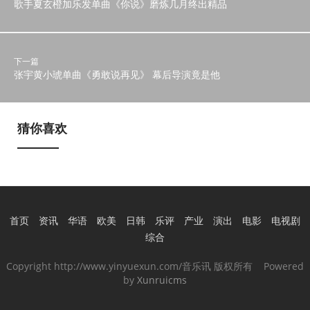
歌手夏玄橙加乐发单曲《你说》磨炼几月终出精品
下一篇
张宇黄小琥单曲《勇敢说再见》 幕后导演竟是他
猜你喜欢
首页
资讯
华语
欧美
日韩
乐评
产业
演出
电影
电视剧
综合
Copyright http://www.yinyuexun.com/音乐讯 版权所有 Powered
by
Xunruicms