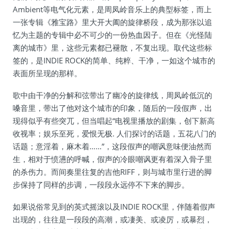
Ambient等电气化元素，是周凤岭音乐上的典型标签，而上
一张专辑《雅宝路》里大开大阖的旋律桥段，成为那张以追
忆为主题的专辑中必不可少的一份热血因子。但在《光怪陆
离的城市》里，这些元素都已褪散，不复出现。取代这些标
签的，是INDIE ROCK的简单、纯粹、干净，一如这个城市的
表面所呈现的那样。
歌中由干净的分解和弦带出了幽冷的旋律线，周凤岭低沉的
嗓音里，带出了他对这个城市的印象，随后的一段假声，出
现得似乎有些突兀，但当唱起“电视里播放的剧集，创下新高
收视率；娱乐至死，爱恨无极. 人们探讨的话题，五花八门的
话题；意淫着，麻木着……”，这段假声的嘲讽意味便油然而
生，相对于愤懑的呼喊，假声的冷眼嘲讽更有着深入骨子里
的杀伤力。而间奏里往复的吉他RIFF，则与城市里行进的脚
步保持了同样的步调，一段段永远停不下来的脚步。
如果说俗常见到的英式摇滚以及INDIE ROCK里，伴随着假声
出现的，往往是一段段的高潮，或凄美、或凌厉，或暴烈，