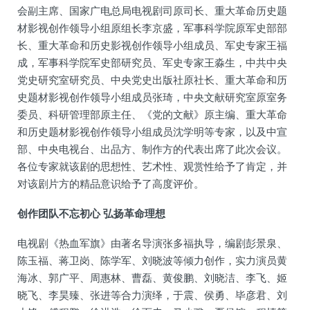
会副主席、国家广电总局电视剧司原司长、重大革命历史题
材影视创作领导小组原组长李京盛，军事科学院原军史部部
长、重大革命和历史影视创作领导小组成员、军史专家王福
成，军事科学院军史部研究员、军史专家王淼生，中共中央
党史研究室研究员、中央党史出版社原社长、重大革命和历
史题材影视创作领导小组成员张琦，中央文献研究室原室务
委员、科研管理部原主任、《党的文献》原主编、重大革命
和历史题材影视创作领导小组成员沈学明等专家，以及中宣
部、中央电视台、出品方、制作方的代表出席了此次会议。
各位专家就该剧的思想性、艺术性、观赏性给予了肯定，并
对该剧片方的精品意识给予了高度评价。
创作团队不忘初心 弘扬革命理想
电视剧《热血军旗》由著名导演张多福执导，编剧彭景泉、
陈玉福、蒋卫岗、陈学军、刘晓波等倾力创作，实力演员黄
海冰、郭广平、周惠林、曹磊、黄俊鹏、刘晓洁、李飞、姬
晓飞、李昊臻、张进等合力演绎，于震、侯勇、毕彦君、刘