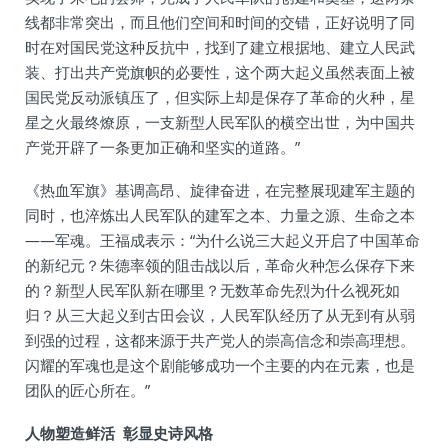
线都非常突出，而且他们空间和时间的交错，正好说明了同
时在对国民党这种反抗中，找到了建立根据地、建立人民武
装、打出共产党旗帜的必要性，这个两大起义虽然表面上被
国民党反动派镇压了，但实际上却是保存了革命的火种，星
星之火最终燎原，一支新型人民军队的横空出世，为中国共
产党开辟了一条更加正确和坚实的道路。”
《热血军旗》基调高昂、旋律奋进，在完整展现建军主题的
同时，也淬炼出人民军队的建军之本、力量之源、生命之本
——军魂。王福成表示：“为什么说三大起义开启了中国革命
的新纪元？朱德率领的阻击战以后，革命火种怎么保存下来
的？新型人民军队新在哪里？无数革命先烈为什么视死如
归？从三大起义到古田会议，人民军队经历了从无到有从弱
到强的过程，这都来源于共产党人的崇高信念和崇高理想。
闪耀的军魂也是这个剧能够成功一个主要的内在元素，也是
团队的匠心所在。”
人物塑造鲜活 彰显史诗风格