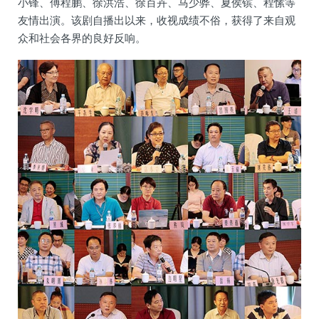
小锋、傅程鹏、徐洪浩、徐百卉、马少骅、夏侯镔、程愫等
友情出演。该剧自播出以来，收视成绩不俗，获得了来自观
众和社会各界的良好反响。