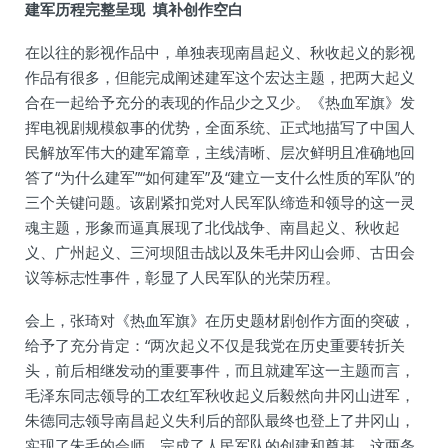
建军历程完整呈现 填补创作空白
在以往的影视作品中，单独表现南昌起义、秋收起义的影视
作品有很多，但能完成阐述建军这个宏达主题，把两大起义
合在一起给予充分的表现的作品少之又少。《热血军旗》发
挥电视剧规模叙事的优势，全面系统、正式地描写了中国人
民解放军伟大的建军篇章，主线清晰、层次鲜明且准确地回
答了“为什么建军”“如何建军”及“建立一支什么性质的军队”的
三个关键问题。该剧紧扣党对人民军队缔造和领导的这一灵
魂主题，形象而逼真展现了北伐战争、南昌起义、秋收起
义、广州起义、三河坝阻击战以及朱毛井冈山会师、古田会
议等标志性事件，彰显了人民军队的光荣历程。
会上，张琦对《热血军旗》在历史题材剧创作方面的突破，
给予了充分肯定：“两次起义不仅是我党在历史重要转折关
头，前后相继发动的重要事件，而且就建军这一主题而言，
毛泽东同志领导的工农红军秋收起义后毅然向井冈山进军，
朱德同志领导南昌起义失利后的部队最终也登上了井冈山，
实现了朱毛的会师，完成了人民军队的创建和奠基，这两条