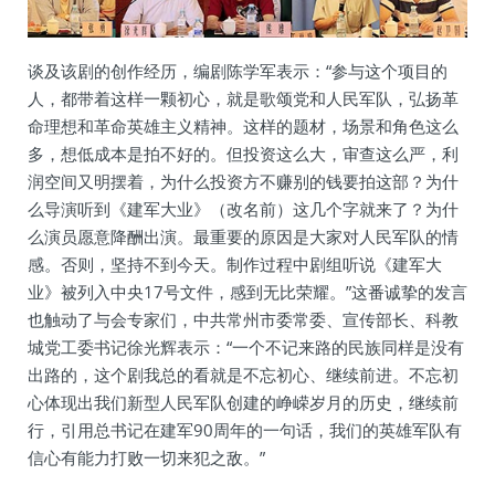
谈及该剧的创作经历，编剧陈学军表示：“参与这个项目的
人，都带着这样一颗初心，就是歌颂党和人民军队，弘扬革
命理想和革命英雄主义精神。这样的题材，场景和角色这么
多，想低成本是拍不好的。但投资这么大，审查这么严，利
润空间又明摆着，为什么投资方不赚别的钱要拍这部？为什
么导演听到《建军大业》（改名前）这几个字就来了？为什
么演员愿意降酬出演。最重要的原因是大家对人民军队的情
感。否则，坚持不到今天。制作过程中剧组听说《建军大
业》被列入中央17号文件，感到无比荣耀。”这番诚挚的发言
也触动了与会专家们，中共常州市委常委、宣传部长、科教
城党工委书记徐光辉表示：“一个不记来路的民族同样是没有
出路的，这个剧我总的看就是不忘初心、继续前进。不忘初
心体现出我们新型人民军队创建的峥嵘岁月的历史，继续前
行，引用总书记在建军90周年的一句话，我们的英雄军队有
信心有能力打败一切来犯之敌。”