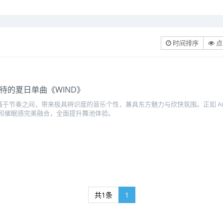
时间排序
点
备受期待的夏日单曲《WIND》
插于节奏之间，带来极具辨识度的音乐个性，兼具东方魅力与欣快氛围。正如 A
和催眠感完美融合，全面提升舞池体验。
共1条
1