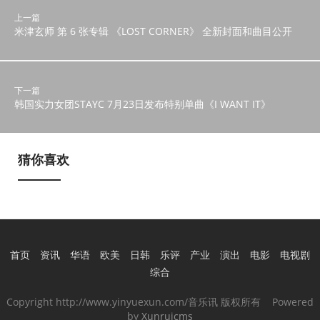
上一篇
米津玄师 第 6 张专辑 《LOST CORNER》 全新封面和曲目公开
下一篇
韩国实力女团STAYC 7月23日发布特别单曲《I WANT IT》
猜你喜欢
首页
资讯
华语
欧美
日韩
乐评
产业
演出
电影
电视剧
综合
Copyright http://www.yinyuexun.com/音乐讯 版权所有 Powered
by
Xunruicms