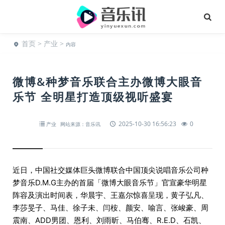
首页
>
产业
>
内容
微博&种梦音乐联合主办微博大眼音
乐节 全明星打造顶级视听盛宴
2025-10-30 16:56:23
0
产业
网站来源：音乐讯
近日，中国社交媒体巨头微博联合中国顶尖说唱音乐公司种
梦音乐D.M.G主办的首届「微博大眼音乐节」官宣豪华明星
阵容及演出时间表，华晨宇、王嘉尔惊喜呈现，黄子弘凡、
李莎旻子、马佳、徐子未、闫桉、颜安、喻言、张峻豪、周
震南、ADD男团、恩利、刘雨昕、马伯骞、R.E.D、石凯、