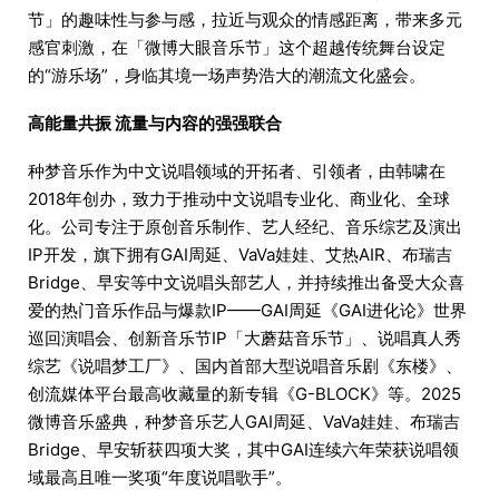
节」的趣味性与参与感，拉近与观众的情感距离，带来多元
感官刺激，在「微博大眼音乐节」这个超越传统舞台设定
的“游乐场”，身临其境一场声势浩大的潮流文化盛会。
高能量共振 流量与内容的强强联合
种梦音乐作为中文说唱领域的开拓者、引领者，由韩啸在
2018年创办，致力于推动中文说唱专业化、商业化、全球
化。公司专注于原创音乐制作、艺人经纪、音乐综艺及演出
IP开发，旗下拥有GAI周延、VaVa娃娃、艾热AIR、布瑞吉
Bridge、早安等中文说唱头部艺人，并持续推出备受大众喜
爱的热门音乐作品与爆款IP——GAI周延《GAI进化论》世界
巡回演唱会、创新音乐节IP「大蘑菇音乐节」、说唱真人秀
综艺《说唱梦工厂》、国内首部大型说唱音乐剧《东楼》、
创流媒体平台最高收藏量的新专辑《G-BLOCK》等。2025
微博音乐盛典，种梦音乐艺人GAI周延、VaVa娃娃、布瑞吉
Bridge、早安斩获四项大奖，其中GAI连续六年荣获说唱领
域最高且唯一奖项“年度说唱歌手”。