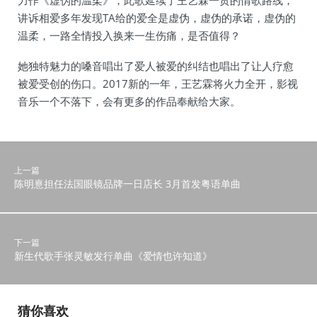
力作《虚伪的温柔》，此歌延续了王艺霖一贯的情歌路线，
讲诉相爱多年发现TA给的爱全是虚伪，虚伪的承诺，虚伪的
温柔，一路全情投入换来一生伤痛，是否值得？
她独特魅力的嗓音唱出了爱人被爱的纠结也唱出了让人疗愈
被爱受创的伤口。2017新的一年，王艺霖将火力全开，影视
音乐一个不落下，会有更多的作品奉献给大家。
上一篇
陈明憙担任法国眼镜品牌一日店长 3月首发粤语单曲
下一篇
新生代歌手张灵敏发行单曲《爱情也许知道》
猜你喜欢